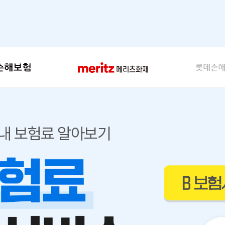
 내 보험료 알아보기