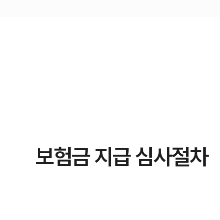
보험다모아 실손 보험 활용법
보험다모아는 금융감독원에서 운영하는 온라인 보험 슈퍼마켓으로, 다양한 
보험금 지급 심사절차
소비자는 보험다모아를 통해 여러 보험사의 실손 보험료, 보장 내용, 특